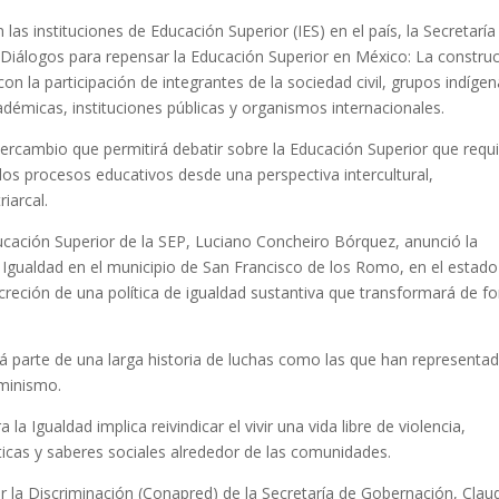
las instituciones de Educación Superior (IES) en el país, la Secretaría
 “Diálogos para repensar la Educación Superior en México: La constru
 con la participación de integrantes de la sociedad civil, grupos indígen
adémicas, instituciones públicas y organismos internacionales.
tercambio que permitirá debatir sobre la Educación Superior que requ
los procesos educativos desde una perspectiva intercultural,
riarcal.
ducación Superior de la SEP, Luciano Concheiro Bórquez, anunció la
 la Igualdad en el municipio de San Francisco de los Romo, en el estad
oncreción de una política de igualdad sustantiva que transformará de f
á parte de una larga historia de luchas como las que han representa
eminismo.
la Igualdad implica reivindicar el vivir una vida libre de violencia,
icas y saberes sociales alrededor de las comunidades.
r la Discriminación (Conapred) de la Secretaría de Gobernación, Clau