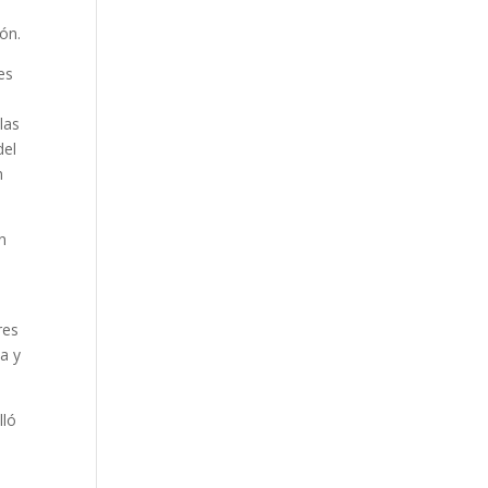
ón.
es
las
del
n
n
res
a y
lló