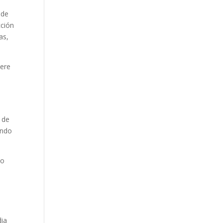
 de
cción
as,
iere
o de
ondo
do
dia