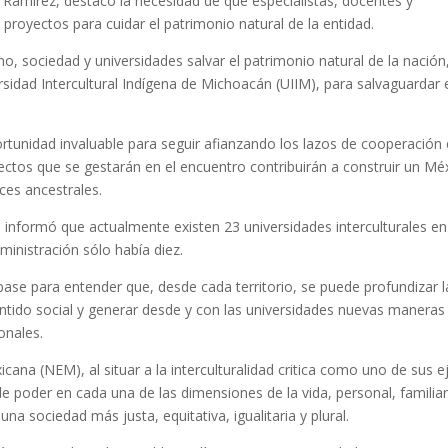
Ramírez, destacó la necesidad de que especialistas, docentes y
 proyectos para cuidar el patrimonio natural de la entidad.
, sociedad y universidades salvar el patrimonio natural de la nación
sidad Intercultural Indígena de Michoacán (UIIM), para salvaguardar 
tunidad invaluable para seguir afianzando los lazos de cooperación
oyectos que se gestarán en el encuentro contribuirán a construir un Mé
íces ancestrales.
P informó que actualmente existen 23 universidades interculturales en
dministración sólo había diez.
a base para entender que, desde cada territorio, se puede profundizar l
ntido social y generar desde y con las universidades nuevas maneras
onales.
xicana (NEM), al situar a la interculturalidad critica como uno de sus e
de poder en cada una de las dimensiones de la vida, personal, familiar
na sociedad más justa, equitativa, igualitaria y plural.