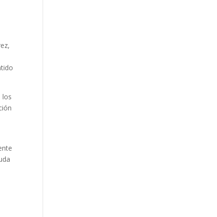
rez,
ntido
 los
ción
ente
euda