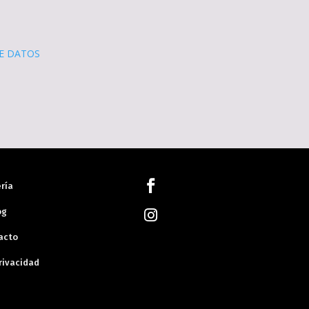
E DATOS

ría
og

acto
rivacidad