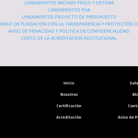
LINEAMIENTOS ARCHIVO FISICO Y SISTEMA
LINEAMIENTOS POA
LINEAMIENTOS PROYECTO DE PRESUPUESTO
MISO DE FUNDACIÓN CON LA TRANSPARENCIA Y PROTECCIÓN D
AVISO DE PRIVACIDAD Y POLITICA DE CONFIDENCIALIDAD
COSTO DE LA ACREDITACION INSTITUCIONAL
Inicio
Gale
Nosotros
Bl
Certificación
Cont
Acreditación
Aviso de P