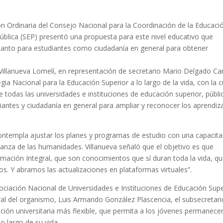
n Ordinaria del Consejo Nacional para la Coordinación de la Educaci
Pública (SEP) presentó una propuesta para este nivel educativo que
tanto para estudiantes como ciudadanía en general para obtener
Villanueva Lomelí, en representación de secretario Mario Delgado Cari
egia Nacional para la Educación Superior a lo largo de la vida, con la c
 todas las universidades e instituciones de educación superior, públi
iantes y ciudadanía en general para ampliar y reconocer los aprendiz
 contempla ajustar los planes y programas de estudio con una capacit
anza de las humanidades. Villanueva señaló que el objetivo es que
ormación Integral, que son conocimientos que sí duran toda la vida, qu
. Y abramos las actualizaciones en plataformas virtuales”.
sociación Nacional de Universidades e Instituciones de Educación Supe
al del organismo, Luis Armando González Plascencia, el subsecretari
ción universitaria más flexible, que permita a los jóvenes permanece
o largo de su vida.