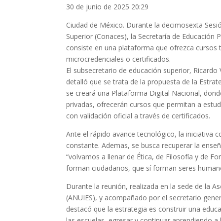
30 de junio de 2025 20:29
Ciudad de México. Durante la decimosexta Sesió
Superior (Conaces), la Secretaría de Educación 
consiste en una plataforma que ofrezca cursos 
microcredenciales o certificados.
El subsecretario de educación superior, Ricardo 
detalló que se trata de la propuesta de la Estrat
se creará una Plataforma Digital Nacional, donde
privadas, ofrecerán cursos que permitan a estud
con validación oficial a través de certificados.
Ante el rápido avance tecnológico, la iniciativa
constante. Ademas, se busca recuperar la enseñ
“volvamos a llenar de Ética, de Filosofía y de F
forman ciudadanos, que sí forman seres humanos
Durante la reunión, realizada en la sede de la A
(ANUIES), y acompañado por el secretario gener
destacó que la estrategia es construir una educa
las escuelas, egresar y continuar aprendiendo a l