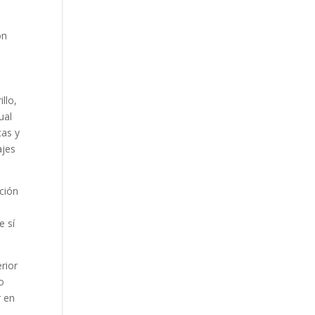
ón
llo,
ual
cas y
ajes
ación
e sí
rior
o
r en