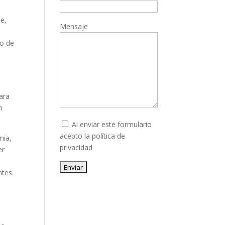
e,
Mensaje
lo de
ara
n
Al enviar este formulario
acepto la
política de
mia,
privacidad
er
Enviar
ntes.