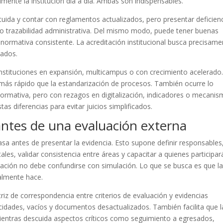
mente la institución día a día. Ambas son indispensables.
tuida y contar con reglamentos actualizados, pero presentar deficien
o trazabilidad administrativa. Del mismo modo, puede tener buenas
 normativa consistente. La acreditación institucional busca precisame
lados.
 instituciones en expansión, multicampus o con crecimiento acelerado
ás rápido que la estandarización de procesos. También ocurre lo
 normativa, pero con rezagos en digitalización, indicadores o mecani
tas diferencias para evitar juicios simplificados.
 antes de una evaluación externa
a antes de presentar la evidencia. Esto supone definir responsables
les, validar consistencia entre áreas y capacitar a quienes participar
paración no debe confundirse con simulación. Lo que se busca es que l
ealmente hace.
iz de correspondencia entre criterios de evaluación y evidencias
licidades, vacíos y documentos desactualizados. También facilita que l
mientras descuida aspectos críticos como seguimiento a egresados,