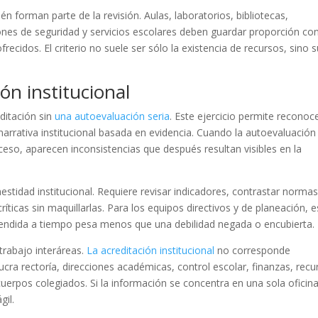
én forman parte de la revisión. Aulas, laboratorios, bibliotecas,
iones de seguridad y servicios escolares deben guardar proporción con
recidos. El criterio no suele ser sólo la existencia de recursos, sino 
ón institucional
ditación sin
una autoevaluación seria
. Este ejercicio permite reconoc
narrativa institucional basada en evidencia. Cuando la autoevaluación
ceso, aparecen inconsistencias que después resultan visibles en la
stidad institucional. Requiere revisar indicadores, contrastar norma
ríticas sin maquillarlas. Para los equipos directivos y de planeación, e
 atendida a tiempo pesa menos que una debilidad negada o encubierta.
trabajo interáreas.
La acreditación institucional
no corresponde
cra rectoría, direcciones académicas, control escolar, finanzas, recu
cuerpos colegiados. Si la información se concentra en una sola oficina
gil.