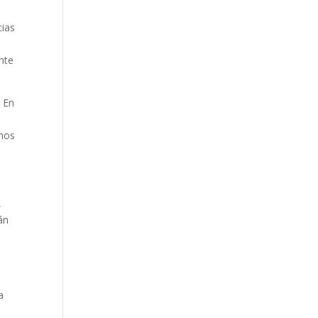
cias
nte
. En
smos
,
án
a
a