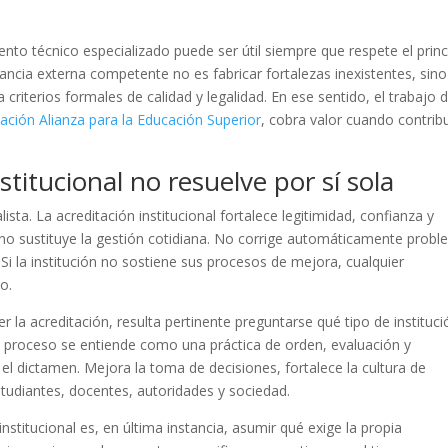
to técnico especializado puede ser útil siempre que respete el princ
tancia externa competente no es fabricar fortalezas inexistentes, sino
 criterios formales de calidad y legalidad. En ese sentido, el trabajo 
ación Alianza para la Educación Superior
, cobra valor cuando contrib
titucional no resuelve por sí sola
ta. La acreditación institucional fortalece legitimidad, confianza y
no sustituye la gestión cotidiana. No corrige automáticamente prob
. Si la institución no sostiene sus procesos de mejora, cualquier
o.
la acreditación, resulta pertinente preguntarse qué tipo de instituci
l proceso se entiende como una práctica de orden, evaluación y
 el dictamen. Mejora la toma de decisiones, fortalece la cultura de
studiantes, docentes, autoridades y sociedad.
stitucional es, en última instancia, asumir qué exige la propia