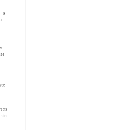
 la
su
er
 se
s
ste
rsos
 sin