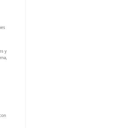
nes
es y
rna,
e
 con